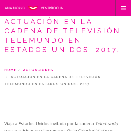
ACTUACIÓN EN LA
INICIO
CADENA DE TELEVISIÓN
FACETAS
TELEMUNDO EN
MUÑECOS
ESTADOS UNIDOS. 2017.
ACTUACIONES Y NOTICIAS
GALERÍA
HOME
ACTUACIONES
CONTACTO
ACTUACIÓN EN LA CADENA DE TELEVISIÓN
TELEMUNDO EN ESTADOS UNIDOS. 2017.
SEARCH SITE
Viaja a Estados Unidos invitada por la cadena
Telemundo
para participar en el programa
Gran Oportunidad
y es