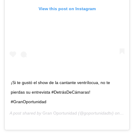
View this post on Instagram
¡Si te gustó el show de la cantante ventrílocua, no te
pierdas su entrevista #DetrásDeCámaras!
#GranOportunidad
A post shared by
Gran Oportunidad
(@goportunidadtv) on
Sep 3,