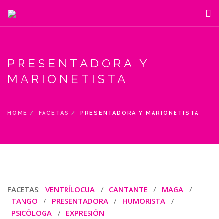
INICIO
FACETAS
PRESENTADORA Y
MUÑECOS
MARIONETISTA
ACTUACIONES Y NOTICIAS
GALERÍA
HOME
FACETAS
PRESENTADORA Y MARIONETISTA
CONTACTO
SEARCH SITE
FACETAS
:
VENTRÍLOCUA
/
CANTANTE
/
MAGA
/
TANGO
/
PRESENTADORA
/
HUMORISTA
/
PSICÓLOGA
/
EXPRESIÓN